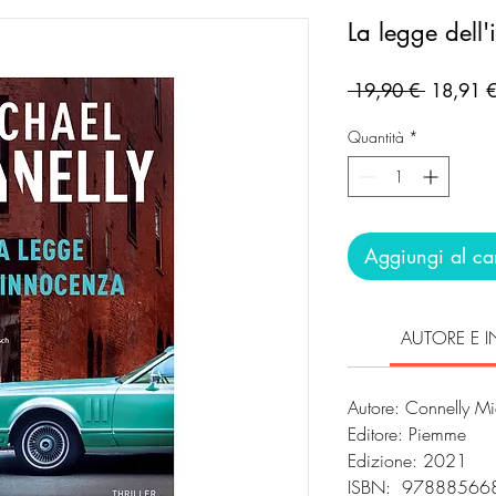
La legge dell
Prezzo
 19,90 € 
18,91 
regolare
Quantità
*
Aggiungi al car
AUTORE E I
Autore: Connelly Mi
Editore: Piemme
Edizione: 2021
ISBN: 97888566