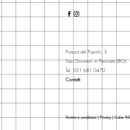
Piazza del Popolo, 3
San Giovanni in Persiceto (BO)
Tel. 051 681 0470
Contatti
Termini e condizioni
|
Privacy
|
Cokie Pol