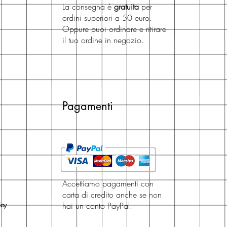
La consegna è
gratuita
per
ordini superiori a 50 euro.
Oppure puoi ordinare e ritirare
il tuo ordine in negozio.
Pagamenti
Accettiamo pagamenti con
carta di credito anche se non
icy
hai un conto PayPal.