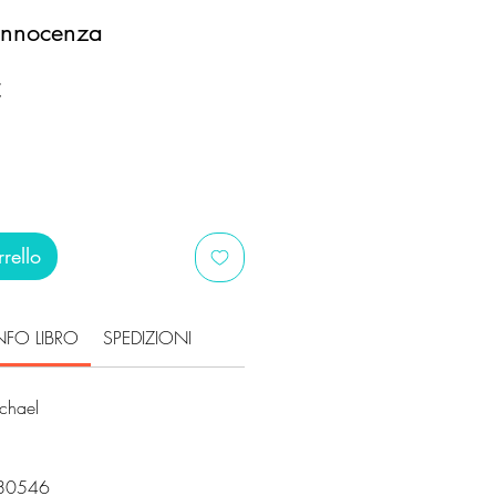
'innocenza
Prezzo
€
scontato
rello
NFO LIBRO
SPEDIZIONI
chael
80546