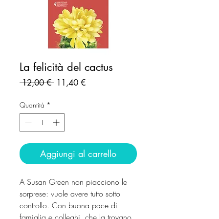
La felicità del cactus
Prezzo
Prezzo
 12,00 € 
11,40 €
regolare
scontato
Quantità
*
Aggiungi al carrello
A Susan Green non piacciono le
sorprese: vuole avere tutto sotto
controllo. Con buona pace di
famiglia e colleghi, che la trovano