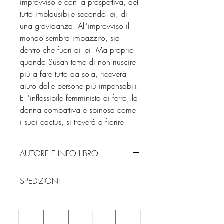
improvviso e con la prospettiva, del
tutto implausibile secondo lei, di
una gravidanza. All'improvviso il
mondo sembra impazzito, sia
dentro che fuori di lei. Ma proprio
quando Susan teme di non riuscire
più a fare tutto da sola, riceverà
aiuto dalle persone più impensabili.
E l'inflessibile femminista di ferro, la
donna combattiva e spinosa come
i suoi cactus, si troverà a fiorire.
AUTORE E INFO LIBRO
Autore: SarahHaywood
SPEDIZIONI
Editore: Feltrinelli
Edizione: 2019
Spedizioni con corriere. Consegna
ISBN: 9788807892813
3/4 giorni, secondo disponibilità
Numero pagine: 362