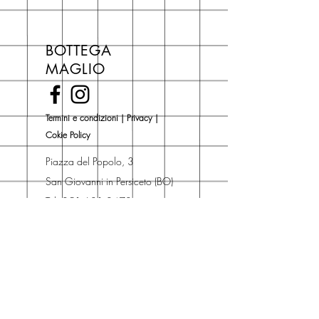
in negozio.
Se acquisti sul nostro sito per tutti i
libri hai un 5% di sconto sul prezzo
BOTTEGA
di copertina, escluse le ultime
MAGLIO
novità Maglio Editore (vedi etichetta
Novità).
Una volta nel carrello puoi decidere
Termini e condizioni
|
Privacy
|
se acquistare sul sito con
Cokie Policy
spedizione con corriere o se
risparmiare sulle spese di
Piazza del Popolo, 3
spedizione e ritirare il libro presso
San Giovanni in Persiceto (BO)
Libreria degli Orsi, Piazza del
Tel. 051 681 0470
Popolo 3, 40017
Contatti
San Giovanni in Persiceto (BO).
Spedizioni
La consegna è
gratuita
per
ordini superiori a 50 euro.
Oppure puoi ordinare e ritirare il