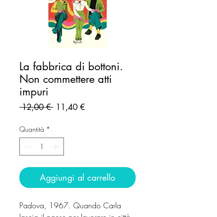
La fabbrica di bottoni.
Non commettere atti
impuri
Prezzo
Prezzo
 12,00 € 
11,40 €
regolare
scontato
Quantità
*
Aggiungi al carrello
Padova, 1967. Quando Carla
lascia il paese per lavorare in città