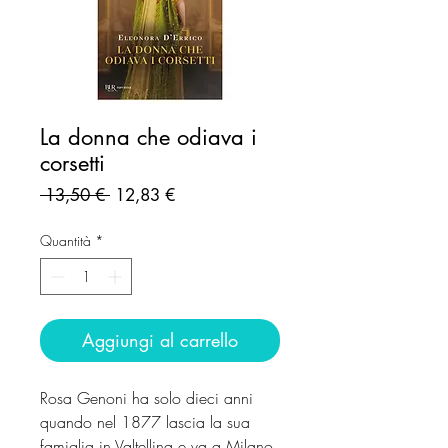
La donna che odiava i
corsetti
Prezzo
Prezzo
 13,50 € 
12,83 €
regolare
scontato
Quantità
*
Aggiungi al carrello
Rosa Genoni ha solo dieci anni
quando nel 1877 lascia la sua
famiglia in Valtellina e va a Milano