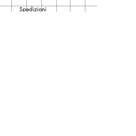
Spedizioni
La consegna è
gratuita
per
ordini superiori a 50 euro.
Oppure puoi ordinare e ritirare il
tuo ordine in negozio.
Pagamenti
Accettiamo pagamenti con carta
di credito anche se non hai un
conto PayPal.