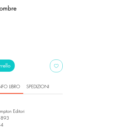
 ombre
ezzo
ontato
rello
NFO LIBRO
SPEDIZIONI
mpton Editori
5893
384