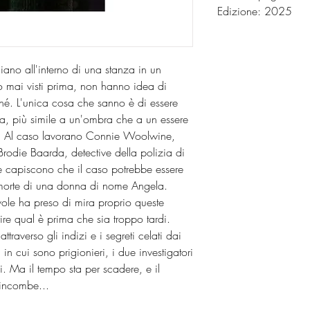
Edizione: 2025
iano all'interno di una stanza in un
o mai visti prima, non hanno idea di
ché. L'unica cosa che sanno è di essere
osa, più simile a un'ombra che a un essere
? Al caso lavorano Connie Woolwine,
rodie Baarda, detective della polizia di
ue capiscono che il caso potrebbe essere
morte di una donna di nome Angela.
vole ha preso di mira proprio queste
ire qual è prima che sia troppo tardi.
attraverso gli indizi e i segreti celati dai
 in cui sono prigionieri, i due investigatori
li. Ma il tempo sta per scadere, e il
incombe...