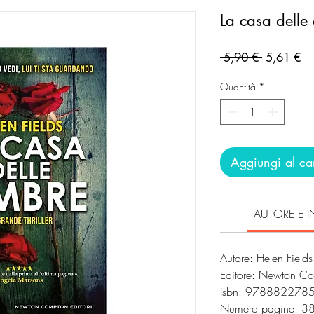
La casa delle
Prezzo
Pr
 5,90 € 
5,61 €
regolare
sc
Quantità
*
Aggiungi al car
AUTORE E I
Autore: Helen Fields
Editore: Newton Co
Isbn: 978882278
Numero pagine: 