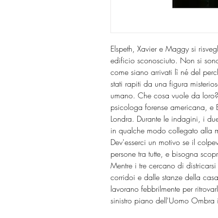
Elspeth, Xavier e Maggy si risvegl
edificio sconosciuto. Non si son
come siano arrivati lì né del per
stati rapiti da una figura misteri
umano. Che cosa vuole da loro
psicologa forense americana, e B
Londra. Durante le indagini, i d
in qualche modo collegato alla 
Dev'esserci un motivo se il colpe
persone tra tutte, e bisogna scopr
Mentre i tre cercano di districarsi 
corridoi e dalle stanze della casa
lavorano febbrilmente per ritrovar
sinistro piano dell'Uomo Ombra 