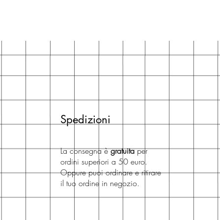
Spedizioni
La consegna è
gratuita
per
ordini superiori a 50 euro.
Oppure puoi ordinare e ritirare
il tuo ordine in negozio.