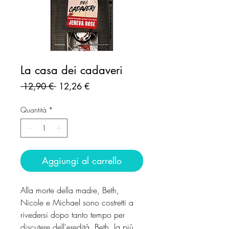
La casa dei cadaveri
Prezzo
Prezzo
 12,90 € 
12,26 €
regolare
scontato
Quantità
*
Aggiungi al carrello
Alla morte della madre, Beth,
Nicole e Michael sono costretti a
rivedersi dopo tanto tempo per
discutere dell'eredità. Beth, la più