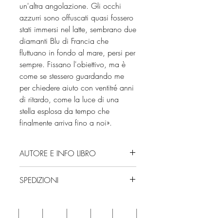
un'altra angolazione. Gli occhi
azzurri sono offuscati quasi fossero
stati immersi nel latte, sembrano due
diamanti Blu di Francia che
fluttuano in fondo al mare, persi per
sempre. Fissano l'obiettivo, ma è
come se stessero guardando me
per chiedere aiuto con ventitré anni
di ritardo, come la luce di una
stella esplosa da tempo che
finalmente arriva fino a noi».
AUTORE E INFO LIBRO
Autore: Jeneva Rose
SPEDIZIONI
Editore: Newton Compton Editori
Isbn: 9788822790910
Spedizioni con corriere. Consegna
Numero pagine: 288
3/4 giorni, secondo disponibilità