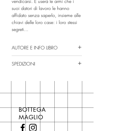
vendicarsi. E userà le armi che i
suoi datori di lavoro le hanno
affidato senza saperlo, insieme alle
chiavi delle loro case: i loro stessi
segreti...
AUTORE E INFO LIBRO
Autore: Mary Watson
SPEDIZIONI
Editore: Piemme
Isbn: 9788856698831
Spedizioni con corriere. Consegna
Numero pagine: 416
3/4 giorni, secondo disponibilità
Edizione: 2025
in negozio.
Se acquisti sul nostro sito per tutti i
libri hai un 5% di sconto sul prezzo
BOTTEGA
di copertina, escluse le ultime
MAGLIO
novità Maglio Editore (vedi etichetta
Novità).