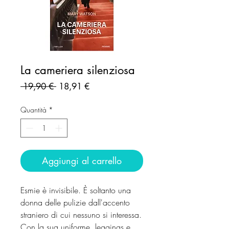
La cameriera silenziosa
Prezzo
Prezzo
 19,90 € 
18,91 €
regolare
scontato
Quantità
*
Aggiungi al carrello
Esmie è invisibile. È soltanto una
donna delle pulizie dall'accento
straniero di cui nessuno si interessa.
Con la sua uniforme, leggings e