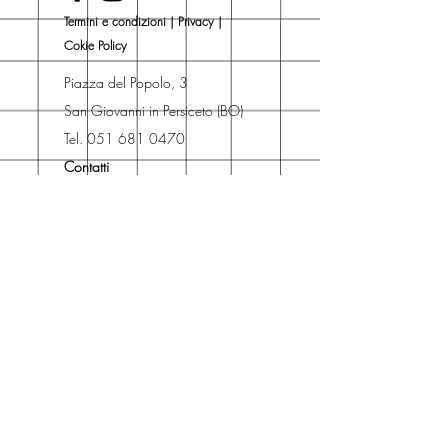
Una volta nel carrello puoi decidere
Termini e condizioni
|
Privacy
|
se acquistare sul sito con
Cokie Policy
spedizione con corriere o se
risparmiare sulle spese di
Piazza del Popolo, 3
spedizione e ritirare il libro presso
San Giovanni in Persiceto (BO)
Libreria degli Orsi, Piazza del
Tel. 051 681 0470
Popolo 3, 40017
Contatti
San Giovanni in Persiceto (BO).
Spedizioni
La consegna è
gratuita
per
ordini superiori a 50 euro.
Oppure puoi ordinare e ritirare il
tuo ordine in negozio.
Pagamenti