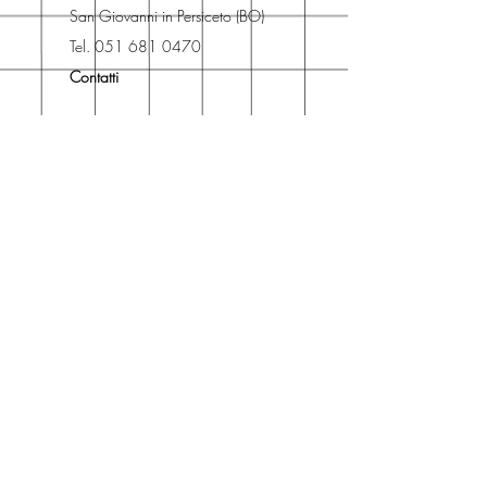
spedizione e ritirare il libro presso
San Giovanni in Persiceto (BO)
Libreria degli Orsi, Piazza del
Tel. 051 681 0470
Popolo 3, 40017
Contatti
San Giovanni in Persiceto (BO).
Spedizioni
La consegna è
gratuita
per
ordini superiori a 50 euro.
Oppure puoi ordinare e ritirare il
tuo ordine in negozio.
Pagamenti
Accettiamo pagamenti con carta
di credito anche se non hai un
conto PayPal.