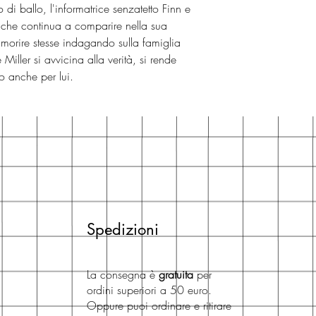
di ballo, l'informatrice senzatetto Finn e
, che continua a comparire nella sua
i morire stesse indagando sulla famiglia
Miller si avvicina alla verità, si rende
o anche per lui.
Spedizioni
La consegna è
gratuita
per
ordini superiori a 50 euro.
Oppure puoi ordinare e ritirare