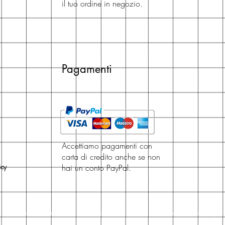
il tuo ordine in negozio.
Pagamenti
Accettiamo pagamenti con
carta di credito anche se non
icy
hai un conto PayPal.
, San Giovanni in Persiceto, narrativa italiana, narrativa straniera, narrativa per 