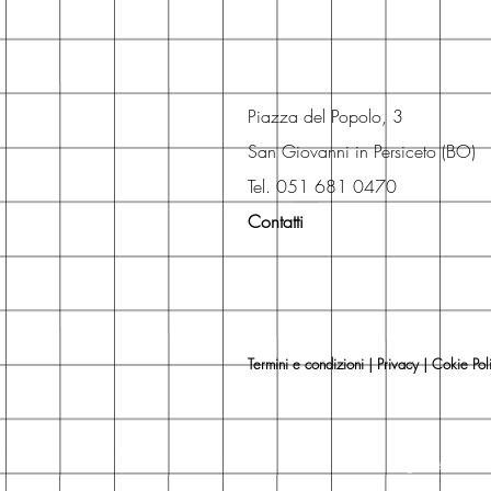
Piazza del Popolo, 3
San Giovanni in Persiceto (BO)
Tel. 051 681 0470
Contatti
Termini e condizioni
|
Privacy
|
Cokie Pol
Libri, libreria, librerie, maglio editore