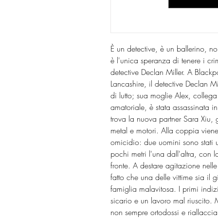
È un detective, è un ballerino, no
è l'unica speranza di tenere i crim
detective Declan Miller. A Blackp
Lancashire, il detective Declan M
di lutto; sua moglie Alex, colleg
amatoriale, è stata assassinata in 
trova la nuova partner Sara Xiu,
metal e motori. Alla coppia viene
omicidio: due uomini sono stati 
pochi metri l'una dall'altra, con 
fronte. A destare agitazione nelle 
fatto che una delle vittime sia il
famiglia malavitosa. I primi ind
sicario e un lavoro mal riuscito. 
non sempre ortodossi e riallaccia 