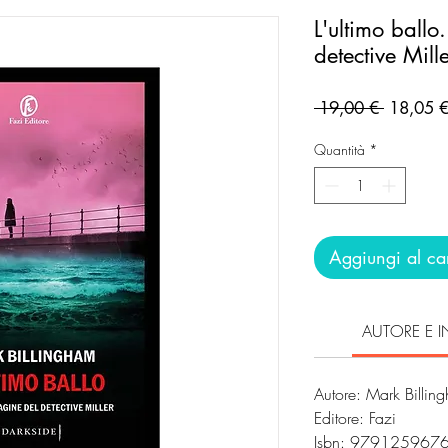
L'ultimo ballo
detective Mill
Prezzo
 19,00 € 
18,05 
regolare
Quantità
*
Aggiungi al car
AUTORE E I
Autore: Mark Billi
Editore: Fazi
Isbn: 979125967