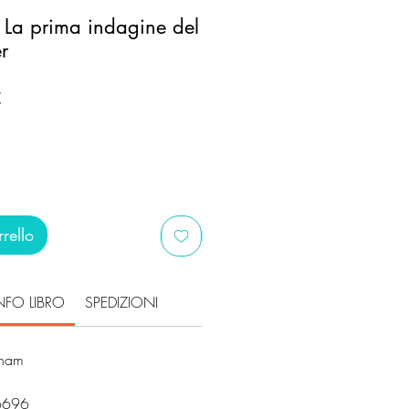
. La prima indagine del
er
Prezzo
€
scontato
rello
NFO LIBRO
SPEDIZIONI
ngham
6696