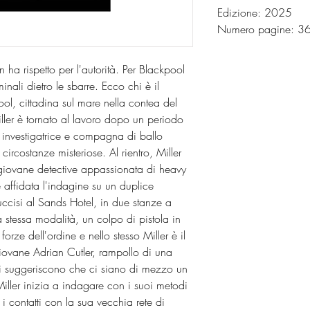
Edizione: 2025
Numero pagine: 
n ha rispetto per l'autorità. Per Blackpool
inali dietro le sbarre. Ecco chi è il
ool, cittadina sul mare nella contea del
iller è tornato al lavoro dopo un periodo
a investigatrice e compagna di ballo
circostanze misteriose. Al rientro, Miller
 giovane detective appassionata di heavy
 affidata l'indagine su un duplice
uccisi al Sands Hotel, in due stanze a
la stessa modalità, un colpo di pistola in
forze dell'ordine e nello stesso Miller è il
 giovane Adrian Cutler, rampollo di una
izi suggeriscono che ci siano di mezzo un
Miller inizia a indagare con i suoi metodi
i contatti con la sua vecchia rete di