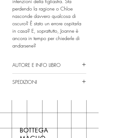
intenzioni della figliastra. Sta
perdendo la ragione o Chloe
nasconde davvero qualcosa di
oscuro? È stato un errore ospitarla
in casa? E, soprattutto, Joanne è
ancora in tempo per chiederle di
andarsene?
AUTORE E INFO LIBRO
Autore: Nicola Sanders
SPEDIZIONI
Editore: Piemme
Isbn: 9788856699258
Spedizioni con corriere. Consegna
Numero pagine: 304
3/4 giorni, secondo disponibilità
Edizione: 2025
in negozio.
Se acquisti sul nostro sito per tutti i
libri hai un 5% di sconto sul prezzo
BOTTEGA
di copertina, escluse le ultime