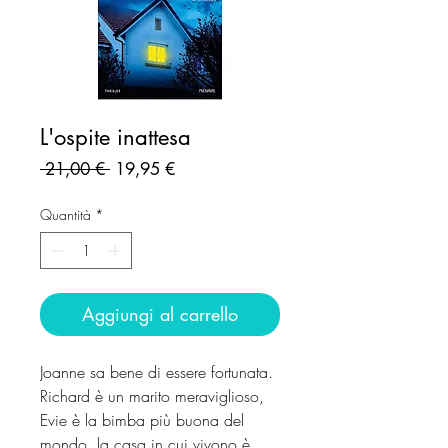
L'ospite inattesa
Prezzo
Prezzo
 21,00 € 
19,95 €
regolare
scontato
Quantità
*
Aggiungi al carrello
Joanne sa bene di essere fortunata.
Richard è un marito meraviglioso,
Evie è la bimba più buona del
mondo, la casa in cui vivono è