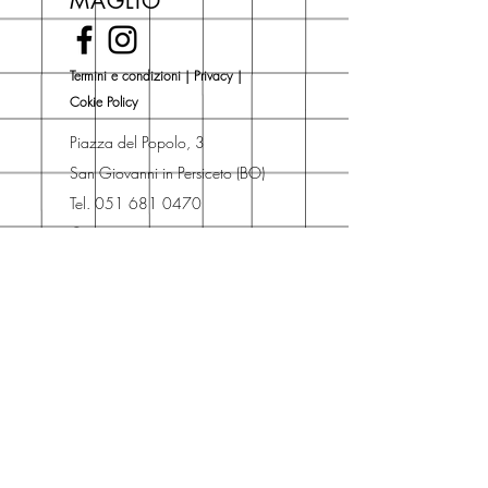
MAGLIO
novità Maglio Editore (vedi etichetta
Novità).
Una volta nel carrello puoi decidere
Termini e condizioni
|
Privacy
|
se acquistare sul sito con
Cokie Policy
spedizione con corriere o se
risparmiare sulle spese di
Piazza del Popolo, 3
spedizione e ritirare il libro presso
San Giovanni in Persiceto (BO)
Libreria degli Orsi, Piazza del
Tel. 051 681 0470
Popolo 3, 40017
Contatti
San Giovanni in Persiceto (BO).
Spedizioni
La consegna è
gratuita
per
ordini superiori a 50 euro.
Oppure puoi ordinare e ritirare il
tuo ordine in negozio.
Pagamenti