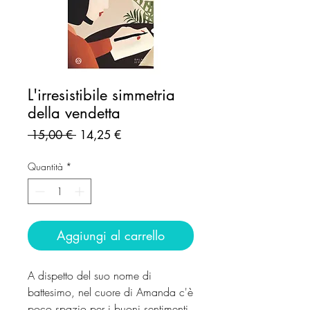
L'irresistibile simmetria
della vendetta
Prezzo
Prezzo
 15,00 € 
14,25 €
regolare
scontato
Quantità
*
Aggiungi al carrello
A dispetto del suo nome di
battesimo, nel cuore di Amanda c'è
poco spazio per i buoni sentimenti.