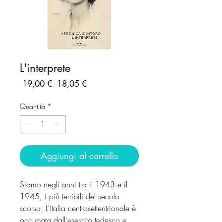
L'interprete
Prezzo
Prezzo
 19,00 € 
18,05 €
regolare
scontato
Quantità
*
Aggiungi al carrello
Siamo negli anni tra il 1943 e il
1945, i più terribili del secolo
scorso. L'Italia centrosettentrionale è
occupata dall'esercito tedesco e