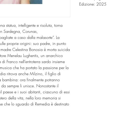
Edizione: 2025
 statua, intelligente e risoluta, torna
 in Sardegna, Corunas,
agliate a caso dalla malasorte”. La
ulle proprie origini: suo padre, in punto
a madre Celestina Bonosia è morta suicida
pittore Menelau Lughentis, un anarchico
 di Franco nell’entroterra sardo insieme
 musica che ha portato la passione per la
ia ritrova anche Milzino, il figlio di
a bambina: ora finalmente potranno
e da sempre li unisce. Nonostante il
 paese e i suoi abitanti, ciascuno di essi
tero della vita, nella loro memoria si
se che lo sguardo di Remedia è destinato