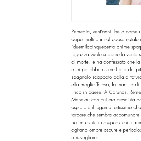
Remedia, vent’anni, bella come una
dopo molti anni al paese natale
“duemilacinquecento anime sparp
ragazza vuole scoprire la verità s
di morte, le ha confessato che l
e lei potrebbe essere figlia del 
spagnolo scappato dalla dittatura
alla moglie Teresa, la maestra di
lirica in paese. A Corunas, Remed
Menelau con cui era cresciuta d
esplorare il legame fortissimo ch
torpore che sembra accomunare il
ha un conto in sospeso con il mis
agitano ombre oscure e pericolo
a risvegliare.