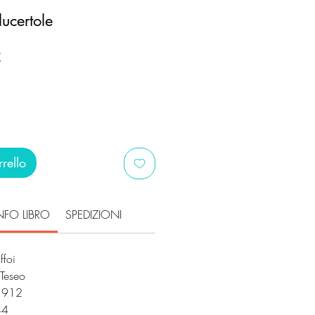
lucertole
Prezzo
€
scontato
rello
NFO LIBRO
SPEDIZIONI
iffoi
 Teseo
1912
144