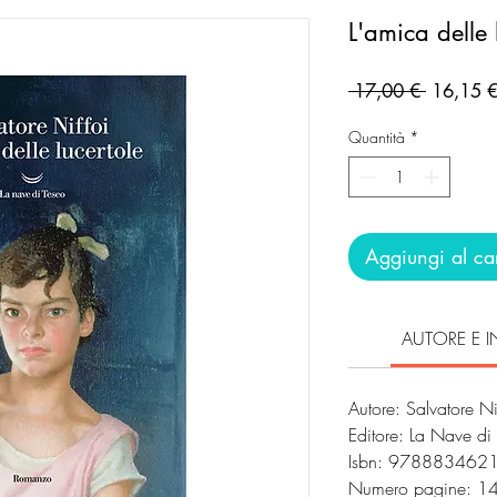
L'amica delle 
Prezzo
 17,00 € 
16,15 
regolare
Quantità
*
Aggiungi al car
AUTORE E I
Autore: Salvatore N
Editore: La Nave di
Isbn: 978883462
Numero pagine: 