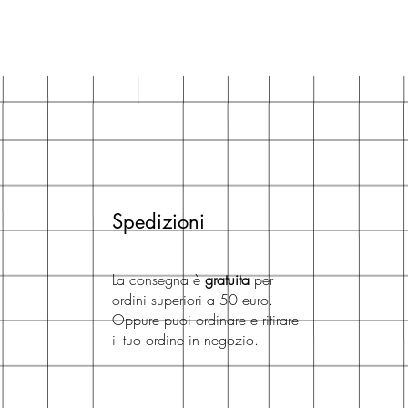
Spedizioni
La consegna è
gratuita
per
ordini superiori a 50 euro.
Oppure puoi ordinare e ritirare
il tuo ordine in negozio.