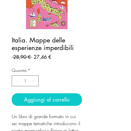
Italia. Mappe delle
esperienze imperdibili
Prezzo
Prezzo
 28,90 € 
27,46 €
regolare
scontato
Quantità
*
Aggiungi al carrello
Un libro di grande formato in cui
sei mappe tematiche introducono il
nostro meraviglioso Paese ai lettori