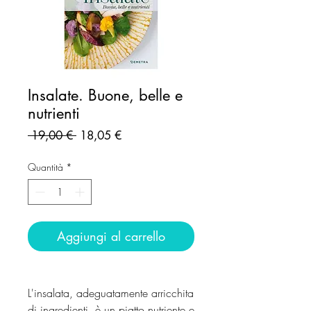
Insalate. Buone, belle e
nutrienti
Prezzo
Prezzo
 19,00 € 
18,05 €
regolare
scontato
Quantità
*
Aggiungi al carrello
L'insalata, adeguatamente arricchita
di ingredienti, è un piatto nutriente e