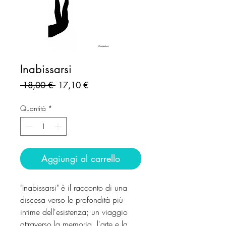
Inabissarsi
Prezzo
Prezzo
 18,00 € 
17,10 €
regolare
scontato
Quantità
*
Aggiungi al carrello
"Inabissarsi" è il racconto di una
discesa verso le profondità più
intime dell'esistenza; un viaggio
attraverso la memoria, l'arte e la