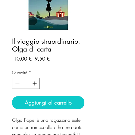
Il viaggio straordinario.
Olga di carta
Prezzo
Prezzo
 10,00 € 
9,50 €
regolare
scontato
Quantità
*
Aggiungi al carrello
Olga Papel è una ragazzina esile
come un ramoscello e ha una dote
speciale: sa raccontare incredibili