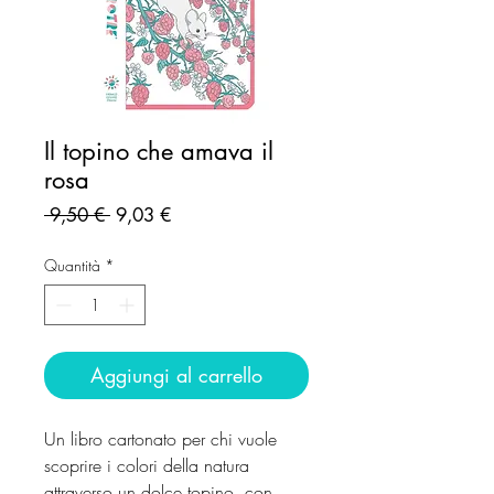
Il topino che amava il
rosa
Prezzo
Prezzo
 9,50 € 
9,03 €
regolare
scontato
Quantità
*
Aggiungi al carrello
Un libro cartonato per chi vuole
scoprire i colori della natura
attraverso un dolce topino, con