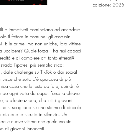
Edizione: 2025
ili e immotivati cominciano ad accadere
olo il fattore in comune: gli assassini
. E le prime, ma non uniche, loro vittime
i a uccidere? Quale forza li ha resi capaci
 realtà e di compiere atti tanto efferati?
 strada l'ipotesi più semplicistica:
, dalle challenge su TikTok o dai social
uisce che sotto c'è qualcosa di più
ica cosa che le resta da fare, quindi, è
ando ogni volta da capo. Forse la chiave
e, o allucinazione, che tutti i giovani
he si scagliano su uno stormo di piccole
ubiscono lo strazio in silenzio. Un
a delle nuove vittime che qualcuno sta
 di giovani innocenti...