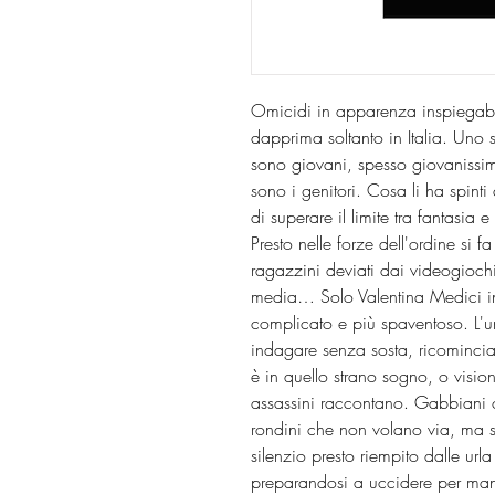
Omicidi in apparenza inspiegab
dapprima soltanto in Italia. Uno s
sono giovani, spesso giovanissimi
sono i genitori. Cosa li ha spint
di superare il limite tra fantasia e
Presto nelle forze dell'ordine si fa
ragazzini deviati dai videogiochi
media… Solo Valentina Medici int
complicato e più spaventoso. L'un
indagare senza sosta, ricominci
è in quello strano sogno, o vision
assassini raccontano. Gabbiani c
rondini che non volano via, ma s
silenzio presto riempito dalle url
preparandosi a uccidere per mano