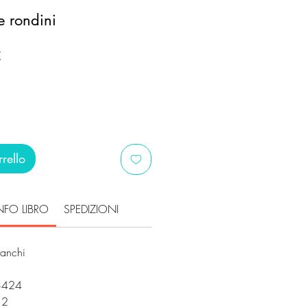
le rondini
Prezzo
€
scontato
rello
NFO LIBRO
SPEDIZIONI
ranchi
3424
512