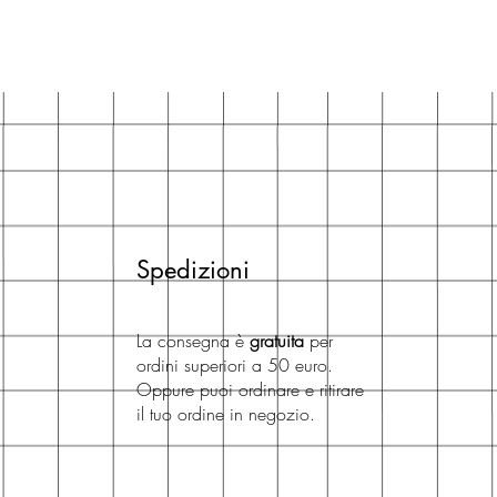
Spedizioni
La consegna è
gratuita
per
ordini superiori a 50 euro.
Oppure puoi ordinare e ritirare
il tuo ordine in negozio.