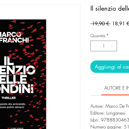
Il silenzio del
Prezzo
 19,90 € 
18,91 
regolare
Quantità
*
Aggiungi al car
AUTORE E I
Autore: Marco De F
Editore: Longanesi
Isbn: 978883046
Numero pagine: 