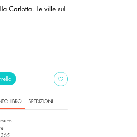
lla Carlotta. Le ville sul
o
Prezzo
€
scontato
rello
NFO LIBRO
SPEDIZIONI
emurro
ore
5365