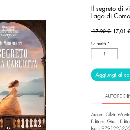
Il segreto di vi
Lago di Com
Prezzo
 17,90 € 
17,01 
regolare
Quantità
*
Aggiungi al car
AUTORE E I
Autore: Silvia Mont
Editore: Giunti Edit
Isbn: 979122320