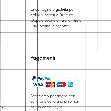
La consegna è
gratuita
per
ordini superiori a 50 euro.
Oppure puoi ordinare e ritirare
il tuo ordine in negozio.
Pagamenti
Accettiamo pagamenti con
carta di credito anche se non
icy
hai un conto PayPal.