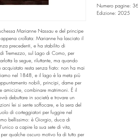
Numero pagine: 
Edizione: 2025
 duchessa Marianne Nassau e del principe
è appena crollata: Marianne ha lasciato il
za precedenti, e ha stabilito di
di Tremezzo, sul Lago di Como, per
 Carlotta la segue, riluttante, ma quando
a acquistato resta senza fiato: non ha mai
Siamo nel 1848, e il lago è la meta più
appuntamento nobili, principi, dame per
re amicizie, combinare matrimoni. È il
vrà debuttare in società e trovare un
ioni lei si sente soffocare, e la sera del
lo di corteggiatori per fuggire nel
omo bellissimo: è Giorgio, duca di
unico a capire la sua sete di vita,
 per qualche oscuro motivo fa di tutto per