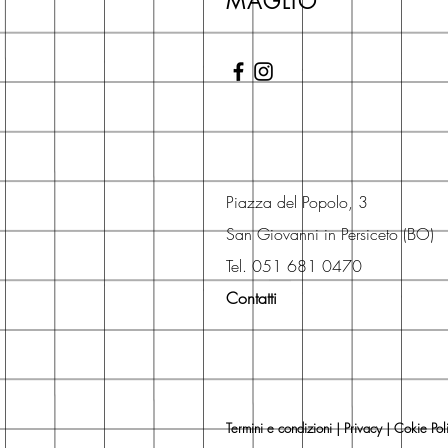
MAGLIO
Piazza del Popolo, 3
San Giovanni in Persiceto (BO)
Tel. 051 681 0470
Contatti
Termini e condizioni
|
Privacy
|
Cokie Pol