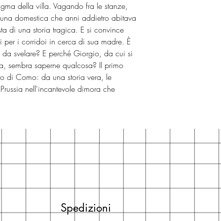
igma della villa. Vagando fra le stanze,
a, una domestica che anni addietro abitava
sta di una storia tragica. E si convince
 per i corridoi in cerca di sua madre. È
o da svelare? E perché Giorgio, da cui si
nta, sembra saperne qualcosa? Il primo
go di Como: da una storia vera, le
i Prussia nell'incantevole dimora che
Spedizioni