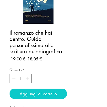
Il romanzo che hai
dentro. Guida
personalissima alla
scrittura autobiografica
Prezzo
Prezzo
 19,00 € 
18,05 €
regolare
scontato
Quantità
*
Aggiungi al carrello