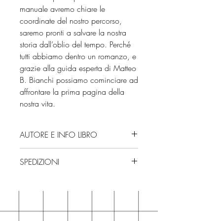
manuale avremo chiare le
coordinate del nostro percorso,
saremo pronti a salvare la nostra
storia dall’oblio del tempo. Perché
tutti abbiamo dentro un romanzo, e
grazie alla guida esperta di Matteo
B. Bianchi possiamo cominciare ad
affrontare la prima pagina della
nostra vita.
AUTORE E INFO LIBRO
Autore: Matteo B. Bianchi
SPEDIZIONI
Editore: UTET
Isbn: 9791221217124
Spedizioni con corriere. Consegna
Edizione: 2025
3/4 giorni, secondo disponibilità
Numero pagine: 256
in negozio.
Se acquisti sul nostro sito per tutti i