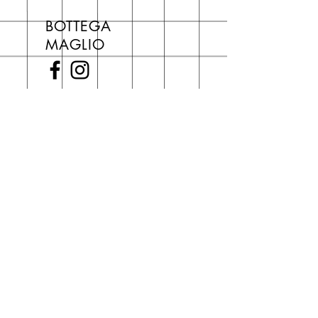
libri hai un 5% di sconto sul prezzo
BOTTEGA
di copertina, escluse le ultime
MAGLIO
novità Maglio Editore (vedi etichetta
Novità).
Una volta nel carrello puoi decidere
Termini e condizioni
|
Privacy
|
se acquistare sul sito con
Cokie Policy
spedizione con corriere o se
risparmiare sulle spese di
Piazza del Popolo, 3
spedizione e ritirare il libro presso
San Giovanni in Persiceto (BO)
Libreria degli Orsi, Piazza del
Tel. 051 681 0470
Popolo 3, 40017
Contatti
San Giovanni in Persiceto (BO).
Spedizioni
La consegna è
gratuita
per
ordini superiori a 50 euro.
Oppure puoi ordinare e ritirare il
tuo ordine in negozio.