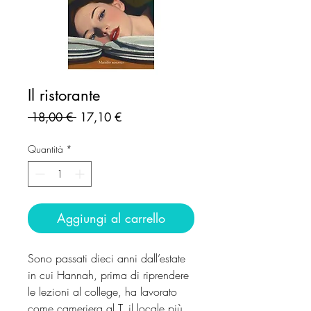
Il ristorante
Prezzo
Prezzo
 18,00 € 
17,10 €
regolare
scontato
Quantità
*
Aggiungi al carrello
Sono passati dieci anni dall’estate
in cui Hannah, prima di riprendere
le lezioni al college, ha lavorato
come cameriera al T, il locale più