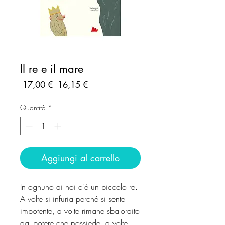
Il re e il mare
Prezzo
Prezzo
 17,00 € 
16,15 €
regolare
scontato
Quantità
*
Aggiungi al carrello
In ognuno di noi c'è un piccolo re.
A volte si infuria perché si sente
impotente, a volte rimane sbalordito
dal potere che possiede, a volte