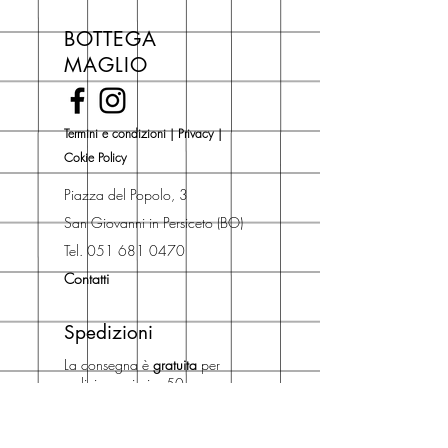
libri hai un 5% di sconto sul prezzo
BOTTEGA
di copertina, escluse le ultime
MAGLIO
novità Maglio Editore (vedi etichetta
Novità).
Una volta nel carrello puoi decidere
Termini e condizioni
|
Privacy
|
se acquistare sul sito con
Cokie Policy
spedizione con corriere o se
risparmiare sulle spese di
Piazza del Popolo, 3
spedizione e ritirare il libro presso
San Giovanni in Persiceto (BO)
Libreria degli Orsi, Piazza del
Tel. 051 681 0470
Popolo 3, 40017
Contatti
San Giovanni in Persiceto (BO).
Spedizioni
La consegna è
gratuita
per
ordini superiori a 50 euro.
Oppure puoi ordinare e ritirare il
tuo ordine in negozio.