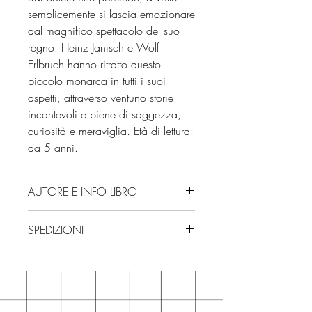
semplicemente si lascia emozionare
dal magnifico spettacolo del suo
regno. Heinz Janisch e Wolf
Erlbruch hanno ritratto questo
piccolo monarca in tutti i suoi
aspetti, attraverso ventuno storie
incantevoli e piene di saggezza,
curiosità e meraviglia. Età di lettura:
da 5 anni.
AUTORE E INFO LIBRO
Autore: Heinz Janisch
SPEDIZIONI
Editore: Gallucci
Isbn: 9791222108339
Spedizioni con corriere. Consegna
Numero pagine: 50
3/4 giorni, secondo disponibilità
Edizione: 2025
in negozio.
Età di lettura: da 5 anni
Se acquisti sul nostro sito per tutti i