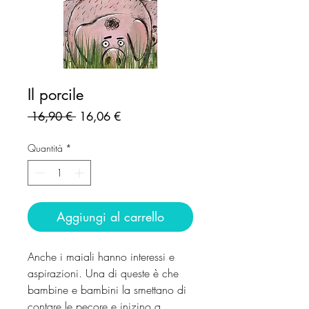
Il porcile
Prezzo
Prezzo
 16,90 € 
16,06 €
regolare
scontato
Quantità
*
Aggiungi al carrello
Anche i maiali hanno interessi e
aspirazioni. Una di queste è che
bambine e bambini la smettano di
contare le pecore e inizino a