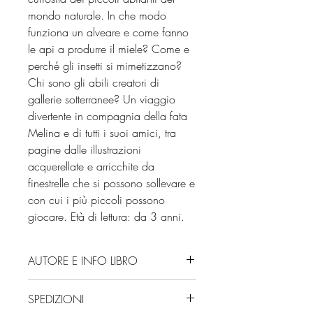
mondo naturale. In che modo
funziona un alveare e come fanno
le api a produrre il miele? Come e
perché gli insetti si mimetizzano?
Chi sono gli abili creatori di
gallerie sotterranee? Un viaggio
divertente in compagnia della fata
Melina e di tutti i suoi amici, tra
pagine dalle illustrazioni
acquerellate e arricchite da
finestrelle che si possono sollevare e
con cui i più piccoli possono
giocare. Età di lettura: da 3 anni.
AUTORE E INFO LIBRO
Autore: Élise Peyrache
SPEDIZIONI
Editore: 24 Ore Cultura