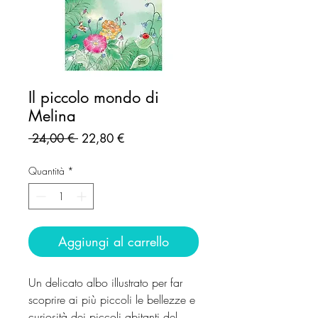
Il piccolo mondo di
Melina
Prezzo
Prezzo
 24,00 € 
22,80 €
regolare
scontato
Quantità
*
Aggiungi al carrello
Un delicato albo illustrato per far
scoprire ai più piccoli le bellezze e
curiosità dei piccoli abitanti del