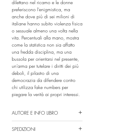
dilettano nel ricamo e le donne
preferiscono l’enigmistica, ma
anche dove più di sei milioni di
italiane hanno subito violenza fisica
o sessuale almeno una volta nella
vita. Percentuali alla mano, mostra
come la statistica non sia affatto
una fredda disciplina, ma una
bussola per orientarsi nel presente,
un’arma per tutelare i diritti dei più
deboli, il pilastro di una
democrazia da difendere contro
chi utilizza fake numbers per
piegare la verità ai propri interessi.
AUTORE E INFO LIBRO
Autore: Linda Laura Sabbadini
SPEDIZIONI
Editore: Marsilio