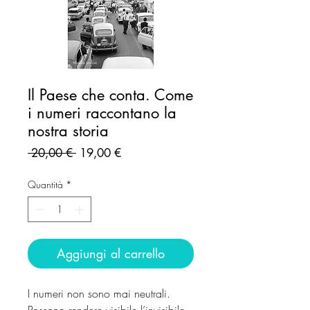
Il Paese che conta. Come
i numeri raccontano la
nostra storia
Prezzo
Prezzo
 20,00 € 
19,00 €
regolare
scontato
Quantità
*
Aggiungi al carrello
I numeri non sono mai neutrali.
Possono rendere visibile l’invisibile,