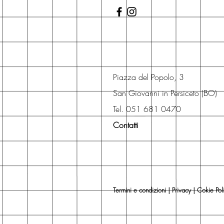
Piazza del Popolo, 3
San Giovanni in Persiceto (BO)
Tel. 051 681 0470
Contatti
Termini e condizioni
|
Privacy
|
Cokie Pol