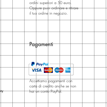
ordini superiori a 50 euro.
Oppure puoi ordinare e ritirare
il tuo ordine in negozio.
Pagamenti
Accettiamo pagamenti con
carta di credito anche se non
icy
hai un conto PayPal.