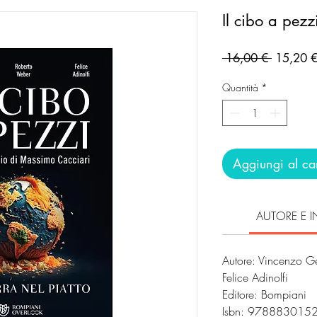
Il cibo a pezz
Prezzo
 16,00 € 
15,20 
regolare
Quantità
*
Aggiungi al car
AUTORE E I
Autore: Vincenzo G
Felice Adinolfi
Editore: Bompiani
Isbn: 978883015