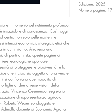
Edizione: 2025
Numero pagine: 
osio è il momento del nutrimento profondo,
 è insaziabile di conoscenza. Così, oggi
 al centro non solo delle nostre vite
i intrecci economici, strategici, etici che
ta in cui viviamo. Attraverso una
pi, di punti di vista, queste pagine ci
ntiere tecnologiche applicate
ssità di proteggere le biodiversità; e lo
 cioè che il cibo sia oggetto di una vera e
onti si confrontano due modalità di
o figlie di due diverse visioni della
ocrazia. Vincenzo Gesmundo, segretario
izzazione di rappresentanza agricola
ti -, Roberto Weber, sondaggista e
lice Adinolfi, docente di Economia Agraria