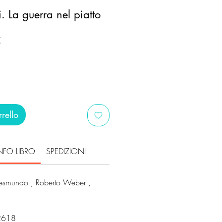
i. La guerra nel piatto
Prezzo
€
scontato
rello
NFO LIBRO
SPEDIZIONI
esmundo , Roberto Weber ,
2618