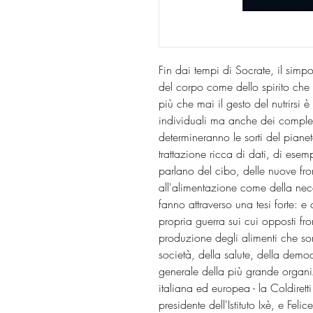
Fin dai tempi di Socrate, il simp
del corpo come dello spirito che
più che mai il gesto del nutrirsi è
individuali ma anche dei compless
determineranno le sorti del piane
trattazione ricca di dati, di esem
parlano del cibo, delle nuove fro
all'alimentazione come della nece
fanno attraverso una tesi forte: e
propria guerra sui cui opposti fr
produzione degli alimenti che son
società, della salute, della dem
generale della più grande organ
italiana ed europea - la Coldiret
presidente dell'Istituto Ixè, e Fe