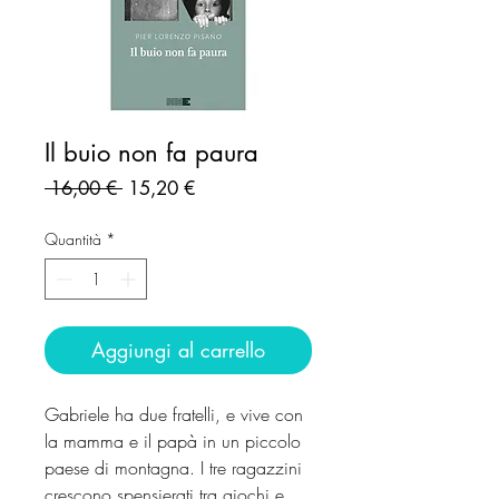
Il buio non fa paura
Prezzo
Prezzo
 16,00 € 
15,20 €
regolare
scontato
Quantità
*
Aggiungi al carrello
Gabriele ha due fratelli, e vive con
la mamma e il papà in un piccolo
paese di montagna. I tre ragazzini
crescono spensierati tra giochi e