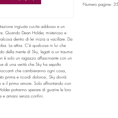
Numero pagine: 
utazione ingiusta cucita addosso e un
are. Quando Dean Holder, misterioso e
ualcosa dentro di lei inizia a vacillare. Da
rba. La attira. C'è qualcosa in lui che
ondo della mente di Sky, legati a un trauma
n è solo un ragazzo affascinante con un
ave di una verità che Sky ha sepolto
scioccanti che cambieranno ogni cosa,
o prima e ricordi dolorosi, Sky dovrà
ato e il primo amore. Solo affrontando con
older potranno sperare di guarire le loro
re e amarsi senza confini.