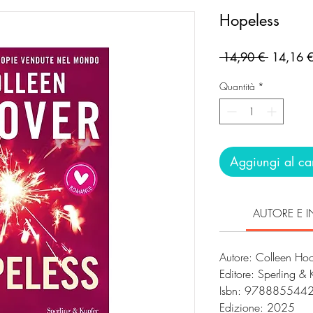
Hopeless
Prezzo
 14,90 € 
14,16 
regolare
Quantità
*
Aggiungi al car
AUTORE E I
Autore: Colleen Ho
Editore: Sperling &
Isbn: 978885544
Edizione: 2025