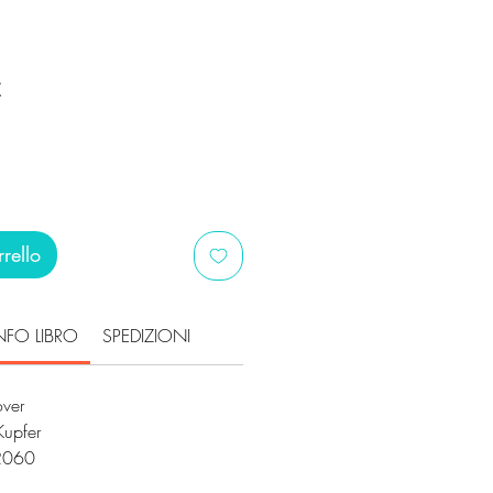
Prezzo
€
scontato
rello
NFO LIBRO
SPEDIZIONI
over
 Kupfer
2060