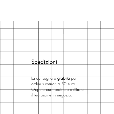
Spedizioni
La consegna è
gratuita
per
ordini superiori a 50 euro.
Oppure puoi ordinare e ritirare
il tuo ordine in negozio.