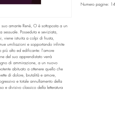
Numero pagine: 
al suo amante René, O è sottoposta a un
 sessuale. Posseduta e seviziata,
 viene istruita a colpi di frusta,
inue umiliazioni e sopportando infinite
 più alto ed edificante: l'amore
ine del suo apprendistato verrà
segno di ammirazione, a un nuovo
tente abituato a ottenere quello che
tte di dolore, brutalità e amore,
rogressivo e totale annullamento della
 e divisivo classico della letteratura