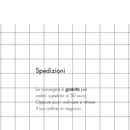
Spedizioni
La consegna è
gratuita
per
ordini superiori a 50 euro.
Oppure puoi ordinare e ritirare
il tuo ordine in negozio.