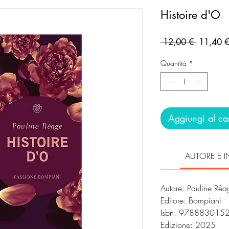
Histoire d'O
Prezzo
 12,00 € 
11,40 
regolare
Quantità
*
Aggiungi al car
AUTORE E I
Autore: Pauline Réa
Editore: Bompiani
Isbn: 978883015
Edizione: 2025