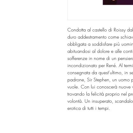
Condotta al castello di Roissy d
duro addestramento come schiava
obbligata a soddisfare più uomini,
abituandosi al dolore e alle cont
sofferenze in nome di un pensiero
incondizionato per René. Al term
consegnata da quest'ultimo, in 
padrone, Sir Stephen, un uomo po
vuole. Con lui conoscerà nuove ve
trovando la felicità proprio nel p
volontà. Un insuperato, scandaloso
erotica di tutti i tempi.