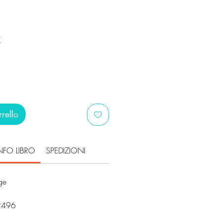
Prezzo
€
scontato
rello
NFO LIBRO
SPEDIZIONI
ge
2496