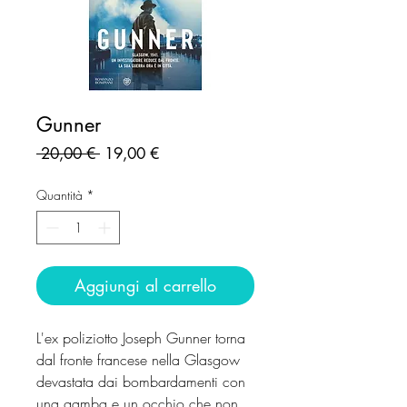
Gunner
Prezzo
Prezzo
 20,00 € 
19,00 €
regolare
scontato
Quantità
*
Aggiungi al carrello
L'ex poliziotto Joseph Gunner torna
dal fronte francese nella Glasgow
devastata dai bombardamenti con
una gamba e un occhio che non