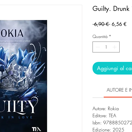
Guilty. Drunk 
Prezzo
Pr
 6,90 € 
6,56 €
regolare
sc
Quantità
*
Aggiungi al car
AUTORE E I
Autore: Rokia
Editore: TEA
Isbn: 97888502
Edizione: 2025