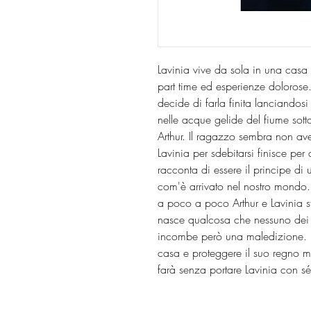
Lavinia vive da sola in una casa i
part time ed esperienze dolorose.
decide di farla finita lanciandosi
nelle acque gelide del fiume sotto
Arthur. Il ragazzo sembra non ave
Lavinia per sdebitarsi finisce per
racconta di essere il principe di
com'è arrivato nel nostro mondo. C
a poco a poco Arthur e Lavinia st
nasce qualcosa che nessuno dei d
incombe però una maledizione. Per
casa e proteggere il suo regno 
farà senza portare Lavinia con sé