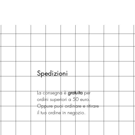
Spedizioni
La consegna è
gratuita
per
ordini superiori a 50 euro.
Oppure puoi ordinare e ritirare
il tuo ordine in negozio.