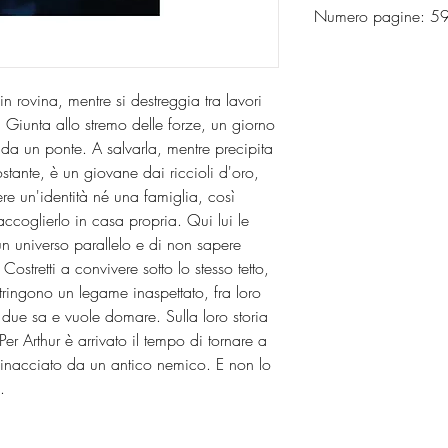
Numero pagine: 5
n rovina, mentre si destreggia tra lavori
 Giunta allo stremo delle forze, un giorno
 da un ponte. A salvarla, mentre precipita
stante, è un giovane dai riccioli d'oro,
re un'identità né una famiglia, così
 accoglierlo in casa propria. Qui lui le
 un universo parallelo e di non sapere
ostretti a convivere sotto lo stesso tetto,
ringono un legame inaspettato, fra loro
ue sa e vuole domare. Sulla loro storia
 Arthur è arrivato il tempo di tornare a
minacciato da un antico nemico. E non lo
.