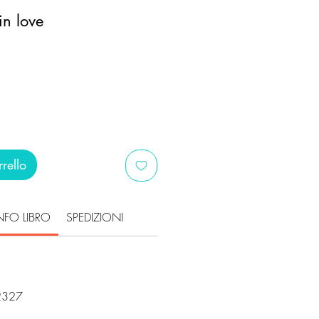
in love
ezzo
ontato
rello
NFO LIBRO
SPEDIZIONI
72327