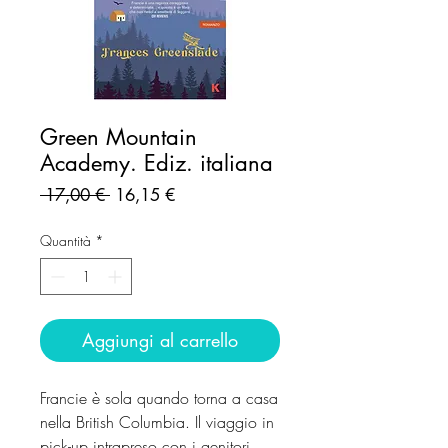
Green Mountain
Academy. Ediz. italiana
Prezzo
Prezzo
 17,00 € 
16,15 €
regolare
scontato
Quantità
*
Aggiungi al carrello
Francie è sola quando torna a casa
nella British Columbia. Il viaggio in
pick-up intrapreso con i genitori