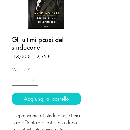
Gli ultimi passi del
sindacone
Prezzo
Prezzo
 13,00 € 
12,35 €
regolare
scontato
Quantità
*
Aggiungi al carrello
Il soprannome di Sindacone gli era
stato affibbiato quasi subito dopo
le elezioni. Non aveva niente