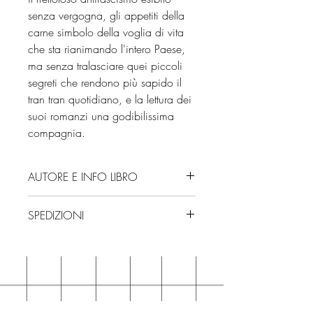
senza vergogna, gli appetiti della
carne simbolo della voglia di vita
che sta rianimando l'intero Paese,
ma senza tralasciare quei piccoli
segreti che rendono più sapido il
tran tran quotidiano, e la lettura dei
suoi romanzi una godibilissima
compagnia.
AUTORE E INFO LIBRO
Autore: Andrea Vitali
SPEDIZIONI
Editore: Garzanti
Isbn: 9788811017066
Spedizioni con corriere. Consegna
Numero pagine: 240
3/4 giorni, secondo disponibilità
Edizione: 2025
in negozio.
Se acquisti sul nostro sito per tutti i
libri hai un 5% di sconto sul prezzo