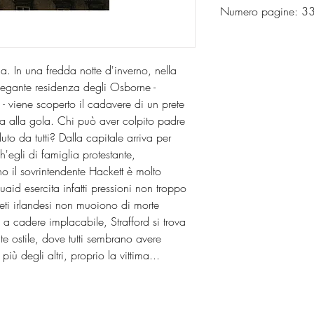
Numero pagine: 3
. In una fredda notte d'inverno, nella
elegante residenza degli Osborne -
a - viene scoperto il cadavere di un prete
a alla gola. Chi può aver colpito padre
o da tutti? Dalla capitale arriva per
h'egli di famiglia protestante,
o il sovrintendente Hackett è molto
id esercita infatti pressioni non troppo
reti irlandesi non muoiono di morte
 a cadere implacabile, Strafford si trova
e ostile, dove tutti sembrano avere
ù degli altri, proprio la vittima...