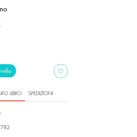
rno
Prezzo
€
scontato
rello
NFO LIBRO
SPEDIZIONI
e
7782