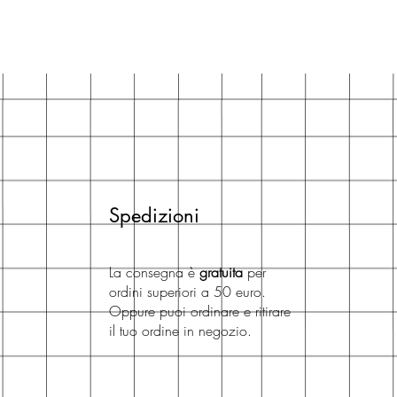
Spedizioni
La consegna è
gratuita
per
ordini superiori a 50 euro.
Oppure puoi ordinare e ritirare
il tuo ordine in negozio.