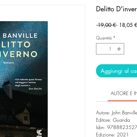
Delitto D'inve
Prezzo
 19,00 € 
18,05 
regolare
Quantità
*
Aggiungi al car
AUTORE E I
Autore: John Banvill
Editore: Guanda
Isbn: 978882352
Edizione: 2021