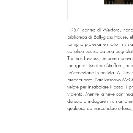
1957, contea di Wexford, Irlanda
biblioteca di Ballyglass House, 
famiglia protestante molto in vist
cattolico ucciso da una pugnalat
Thomas Lawless, un uomo benvolut
indagare l'ispettore Strafford, anc
un'eccezione in polizia. A Dublin
preoccupato; l'arcivescovo McQua
velate per insabbiare il caso: i p
violenta. Mentre la neve continua
da solo a indagare in un ambient
qualcosa da nascondere e forse, pi