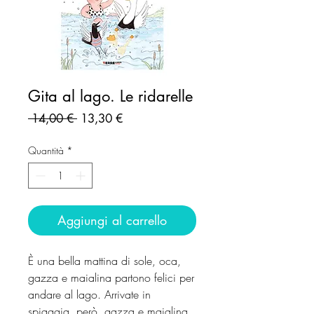
Gita al lago. Le ridarelle
Prezzo
Prezzo
 14,00 € 
13,30 €
regolare
scontato
Quantità
*
Aggiungi al carrello
È una bella mattina di sole, oca,
gazza e maialina partono felici per
andare al lago. Arrivate in
spiaggia, però, gazza e maialina