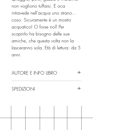
non vogliono tuffarsi. E oca
intravede nell'acqua uno strano...
coso. Sicuramente è un mostro
acquatico! O forse no? Per
scoprirlo ha bisogno delle sue
amiche, che questa volta non la
lasceranno sola. Età di lettura: da 5
anni.
AUTORE E INFO LIBRO
Autore: Giuditta Campello, Emma
SPEDIZIONI
Lidia Squillari
Editore: Terre di Mezzo
Spedizioni con corriere. Consegna
Isbn: 9791259962263
3/4 giorni, secondo disponibilità
Edizione: 2024
in negozio.
Numero pagine: 40
Se acquisti sul nostro sito per tutti i
Età di lettura: da 5 anni
libri hai un 5% di sconto sul prezzo