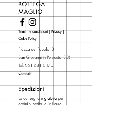
BOTTEGA
di copertina, escluse le ultime
MAGLIO
novità Maglio Editore (vedi etichetta
Novità).
Una volta nel carrello puoi decidere
Termini e condizioni
|
Privacy
|
se acquistare sul sito con
Cokie Policy
spedizione con corriere o se
risparmiare sulle spese di
Piazza del Popolo, 3
spedizione e ritirare il libro presso
San Giovanni in Persiceto (BO)
Libreria degli Orsi, Piazza del
Tel. 051 681 0470
Popolo 3, 40017
Contatti
San Giovanni in Persiceto (BO).
Spedizioni
La consegna è
gratuita
per
ordini superiori a 50 euro.
Oppure puoi ordinare e ritirare il
tuo ordine in negozio.
Pagamenti