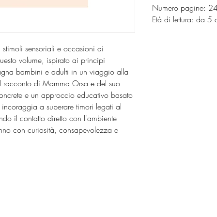
Numero pagine: 2
Età di lettura: da 
stimoli sensoriali e occasioni di
esto volume, ispirato ai principi
gna bambini e adulti in un viaggio alla
o il racconto di Mamma Orsa e del suo
concrete e un approccio educativo basato
o incoraggia a superare timori legati al
o il contatto diretto con l'ambiente
tunno con curiosità, consapevolezza e