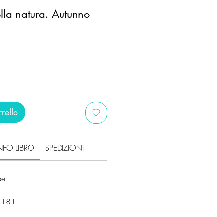
la natura. Autunno
Prezzo
€
scontato
rello
NFO LIBRO
SPEDIZIONI
pe
7181