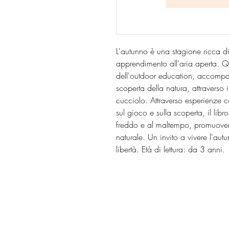
L'autunno è una stagione ricca di 
apprendimento all'aria aperta. Qu
dell'outdoor education, accompa
scoperta della natura, attravers
cucciolo. Attraverso esperienze 
sul gioco e sulla scoperta, il libr
freddo e al maltempo, promuovend
naturale. Un invito a vivere l'au
libertà. Età di lettura: da 3 anni.