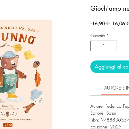
Giochiamo nel
Prezzo
 16,90 € 
16,06 
regolare
Quantità
*
Aggiungi al car
AUTORE E I
Autore: Federica Pe
Editore: Sassi
Isbn: 978883035
Edizione: 2025