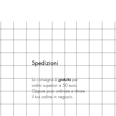
Spedizioni
La consegna è
gratuita
per
ordini superiori a 50 euro.
Oppure puoi ordinare e ritirare
il tuo ordine in negozio.