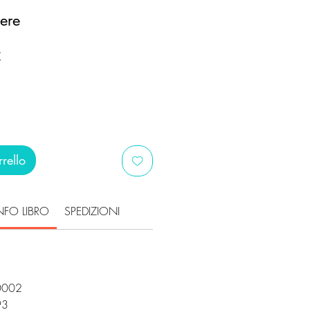
ere
Prezzo
€
scontato
rello
NFO LIBRO
SPEDIZIONI
0002
193