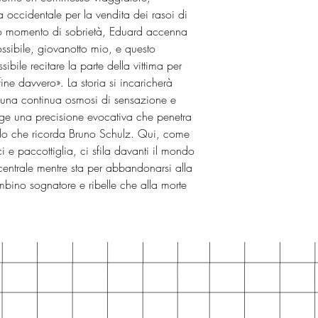
occidentale per la vendita dei rasoi di
aro momento di sobrietà, Eduard accenna
ossibile, giovanotto mio, e questo
ibile recitare la parte della vittima per
 fine davvero». La storia si incaricherà
In una continua osmosi di sensazione e
ge una precisione evocativa che penetra
odo che ricorda Bruno Schulz. Qui, come
 e paccottiglia, ci sfila davanti il mondo
centrale mentre sta per abbandonarsi alla
mbino sognatore e ribelle che alla morte