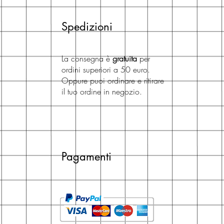
Spedizioni
La consegna è
gratuita
per
ordini superiori a 50 euro.
Oppure puoi ordinare e ritirare
il tuo ordine in negozio.
Pagamenti