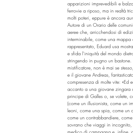
apparizioni imprevedibili e balza
ferrovie a riposo, ma in realtà t
molti poteri, eppure è ancora aure
Autore di un Orario delle comunica
aeree che, arricchendosi di edizi
interminabile, come una mappa ch
rappresentato, Eduard usa mostra
e sfida l'iniquità del mondo diet
stringendo in pugno un bastone.
mistificatore, non è mai se stesso
e il giovane Andreas, fantasticato
compresenza di molte vite: «Ed e
accanto a una giovane zingara d
principe di Galles o, se volete,
(come un illusionista, come un i
leoni, come una spia, come un
come un contrabbandiere, come 
sovrano che viaggi in incognito,
medico di campagna e, infine, 