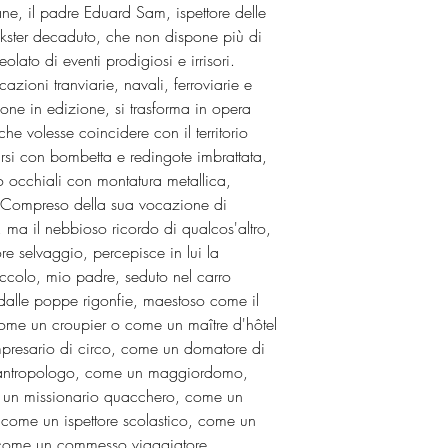
ne, il padre Eduard Sam, ispettore delle
rickster decaduto, che non dispone più di
olato di eventi prodigiosi e irrisori.
zioni tranviarie, navali, ferroviarie e
one in edizione, si trasforma in opera
e volesse coincidere con il territorio
rsi con bombetta e redingote imbrattata,
ro occhiali con montatura metallica,
 Compreso della sua vocazione di
, ma il nebbioso ricordo di qualcos'altro,
re selvaggio, percepisce in lui la
ccolo, mio padre, seduto nel carro
alle poppe rigonfie, maestoso come il
 come un croupier o come un maître d'hôtel
mpresario di circo, come un domatore di
 antropologo, come un maggiordomo,
un missionario quacchero, come un
 come un ispettore scolastico, come un
come un commesso viaggiatore,