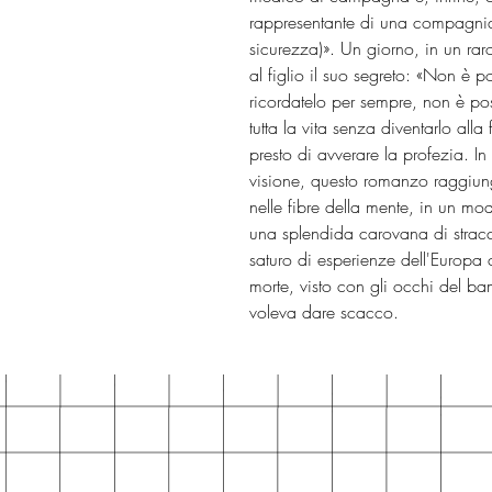
rappresentante di una compagnia 
sicurezza)». Un giorno, in un r
al figlio il suo segreto: «Non è p
ricordatelo per sempre, non è poss
tutta la vita senza diventarlo alla
presto di avverare la profezia. 
visione, questo romanzo raggiun
nelle fibre della mente, in un m
una splendida carovana di stracci
saturo di esperienze dell'Europa 
morte, visto con gli occhi del ba
voleva dare scacco.