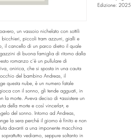
Edizione: 2025
avero, un vassoio nichelato con sottili
icchieri, piccoli tram azzurri, gialli e
o, il cancello di un parco dietro il quale
gazzini di buona famiglia di ritorno dalla
questo romanzo c'è un pullulare di
ttiva, onirica, che si sposta in una cauta
occhio del bambino Andreas, il
igge questa nube, è un numero fatale
ioca con il sonno, gli tende agguati, in
n la morte. Aveva deciso di «assistere un
a della morte e così vincerla», e
angelo del sonno. Intorno ad Andreas,
ge la sera perché il giorno è finito e non
eduta davanti a una imponente macchina
 soprattutto vediamo, seppure soltanto in