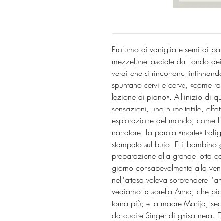
Profumo di vaniglia e semi di pap
mezzelune lasciate dal fondo dei b
verdi che si rincorrono tintinnand
spuntano cervi e cerve, «come ra
lezione di piano». All'inizio di 
sensazioni, una nube tattile, olfa
esplorazione del mondo, come l'
narratore. La parola «morte» traf
stampato sul buio. E il bambino g
preparazione alla grande lotta co
giorno consapevolmente alla venut
nell'attesa voleva sorprendere l'
vediamo la sorella Anna, che pian
torna più; e la madre Marija, s
da cucire Singer di ghisa nera. E