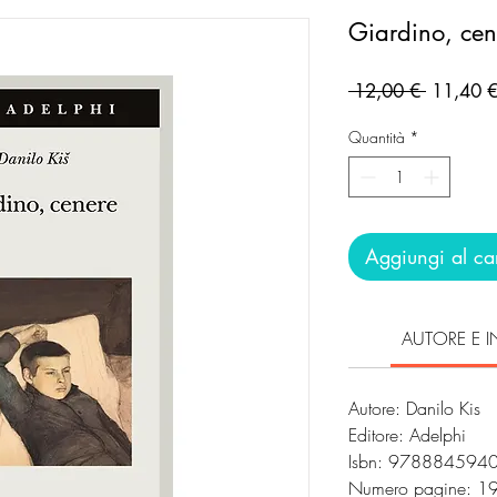
Giardino, cen
Prezzo
 12,00 € 
11,40 
regolare
Quantità
*
Aggiungi al car
AUTORE E I
Autore: Danilo Kis
Editore: Adelphi
Isbn: 978884594
Numero pagine: 