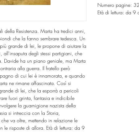
Numero pagine: 
Età di lettura
li della Resistenza. Marta ha tredici anni,
biondi che la fanno sembrare tedesca. Un
più grande di lei, le propone di aiutare la
i, all'insaputa degli stessi partigiani, che
età. Davide ha un piano geniale, ma Marta
traria alla guerra. Il fratello però
agno di cui lei è innamorata, e quando
arta ne rimane affascinata. Così si
grande di lei, che la esporrà a pericoli
are fuori grinta, fantasia e indicibile
nvolgere la guarnigione nazista della
ia si intreccia con la Storia,
che va oltre, mettendo in relazione le
e risposte di allora. Età di lettura: da 9