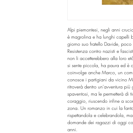
Alpi piemontesi, negli anni crucia
è magrolina e ha lunghi capelli 
giorno suo fratello Davide, poco 
Resistenza contro nazisti e fascist
non li accetterebbero alla loro 
si sente piccola, ha paura ed è con
coinvolge anche Marco, un comp
conosce i partigiani da vicino M
ritroverà dentro un'avventura più 
spaventosi, ma le permetterà di tir
coraggio, riuscendo infine a sco
zona. Un romanzo in cui la fantas
rispettandola e celebrandola, ma 
domande dei ragazzi di oggi con l
anni.