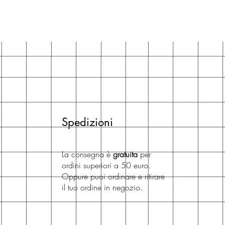
Spedizioni
La consegna è
gratuita
per
ordini superiori a 50 euro.
Oppure puoi ordinare e ritirare
il tuo ordine in negozio.