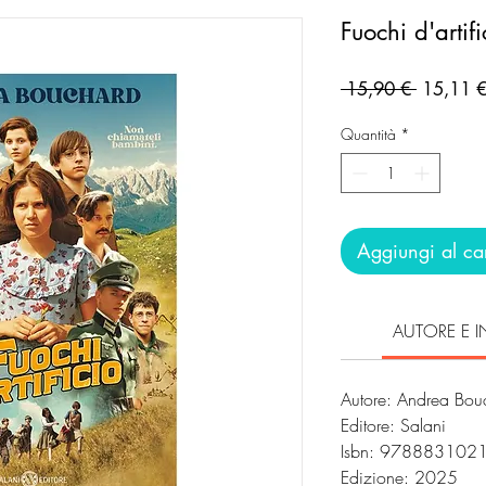
Fuochi d'artifi
Prezzo
 15,90 € 
15,11 
regolare
Quantità
*
Aggiungi al car
AUTORE E I
Autore: Andrea Bou
Editore: Salani
Isbn: 97888310
Edizione: 2025