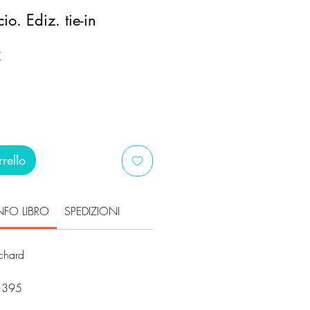
cio. Ediz. tie-in
Prezzo
€
scontato
rello
NFO LIBRO
SPEDIZIONI
chard
21395