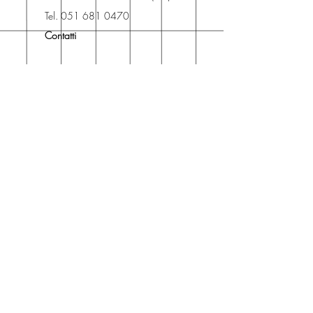
Libreria degli Orsi, Piazza del
Tel. 051 681 0470
Popolo 3, 40017
Contatti
San Giovanni in Persiceto (BO).
Spedizioni
La consegna è
gratuita
per
ordini superiori a 50 euro.
Oppure puoi ordinare e ritirare il
tuo ordine in negozio.
Pagamenti
Accettiamo pagamenti con carta
di credito anche se non hai un
conto PayPal.