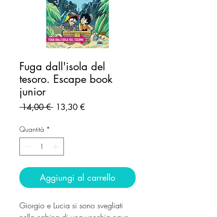
Fuga dall'isola del
tesoro. Escape book
junior
Prezzo
Prezzo
 14,00 € 
13,30 €
regolare
scontato
Quantità
*
Aggiungi al carrello
Giorgio e Lucia si sono svegliati
nella cabina di una vecchia nave