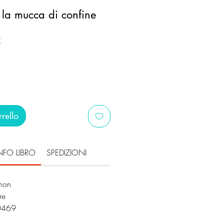
e la mucca di confine
Prezzo
€
scontato
rello
NFO LIBRO
SPEDIZIONI
rmon
re
0469