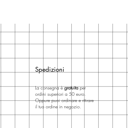
Spedizioni
La consegna è
gratuita
per
ordini superiori a 50 euro.
Oppure puoi ordinare e ritirare
il tuo ordine in negozio.