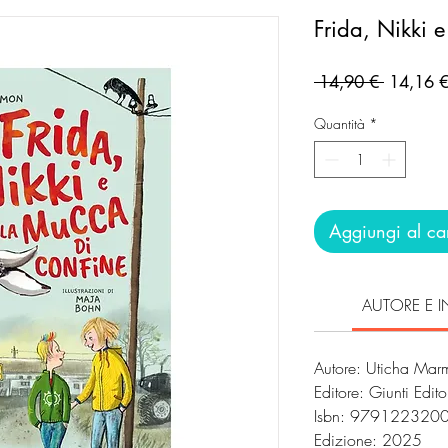
Frida, Nikki 
Prezzo
 14,90 € 
14,16 
regolare
Quantità
*
Aggiungi al car
AUTORE E I
Autore: Uticha Ma
Editore: Giunti Edito
Isbn: 979122320
Edizione: 2025