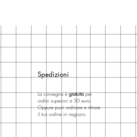
Spedizioni
La consegna è
gratuita
per
ordini superiori a 50 euro.
Oppure puoi ordinare e ritirare
il tuo ordine in negozio.