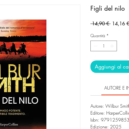
Figli del nilo
Prezzo
 14,90 € 
14,16 
regolare
Quantità
*
Aggiungi al car
AUTORE E I
Autore: Wilbur Smi
Editore: HarperCollin
Isbn: 979125985
Edizione: 2025