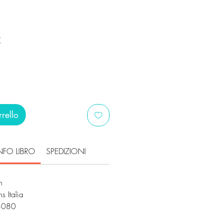
Prezzo
€
scontato
rello
NFO LIBRO
SPEDIZIONI
th
s Italia
3080