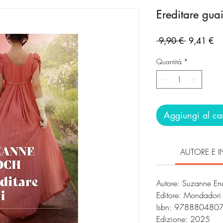
Ereditare gua
Prezzo
Pr
 9,90 € 
9,41 €
regolare
sc
Quantità
*
Aggiungi al car
AUTORE E I
Autore: Suzanne E
Editore: Mondador
Isbn: 978880480
Edizione: 2025