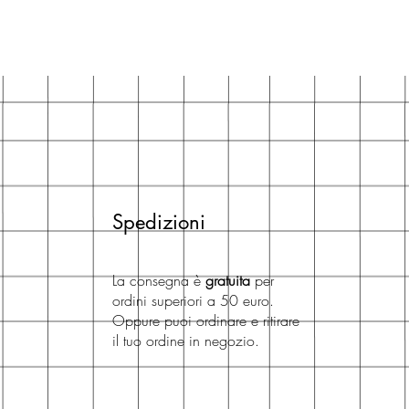
Spedizioni
La consegna è
gratuita
per
ordini superiori a 50 euro.
Oppure puoi ordinare e ritirare
il tuo ordine in negozio.