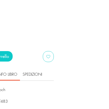
i
ezzo
ontato
rello
NFO LIBRO
SPEDIZIONI
noch
i
7483