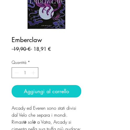
Emberclaw
Prezzo
Prezzo
 19,90 € 
18,91 €
regolare
scontato
Quantità
*
Aggiungi al carrello
Arcady ed Everen sono stati divisi
dal Velo che separa i mondi.
Rimastә solә a Vatra, Arcady si
cimenta nella sua truffa più audace: