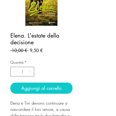
Elena. L'estate della
decisione
Prezzo
Prezzo
 10,00 € 
9,50 €
regolare
scontato
Quantità
*
Aggiungi al carrello
Elena e Tim devono continuare a
nascondere il loro amore, a causa
della tensione tra le due famiglie e