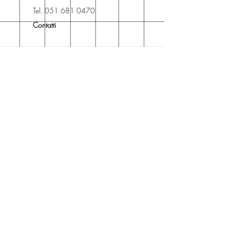
Libreria degli Orsi, Piazza del
Tel. 051 681 0470
Popolo 3, 40017
Contatti
San Giovanni in Persiceto (BO).
Spedizioni
La consegna è
gratuita
per
ordini superiori a 50 euro.
Oppure puoi ordinare e ritirare il
tuo ordine in negozio.
Pagamenti
Accettiamo pagamenti con carta
di credito anche se non hai un
conto PayPal.