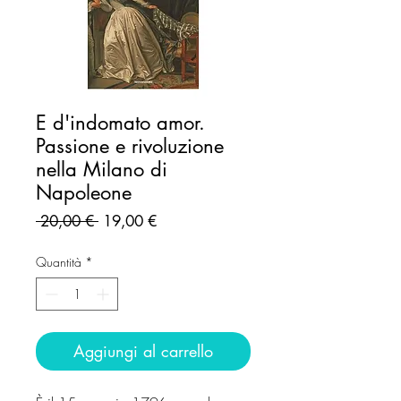
E d'indomato amor.
Passione e rivoluzione
nella Milano di
Napoleone
Prezzo
Prezzo
 20,00 € 
19,00 €
regolare
scontato
Quantità
*
Aggiungi al carrello