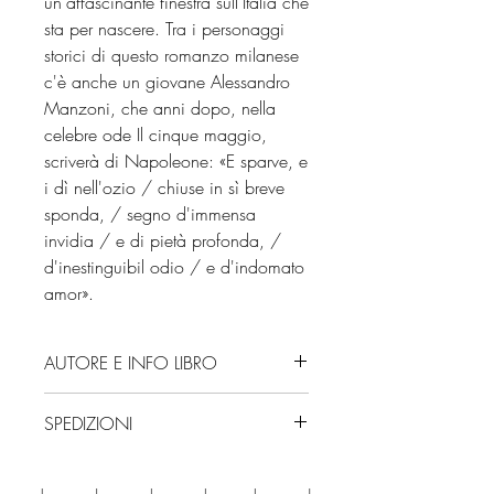
un'affascinante finestra sull'Italia che
sta per nascere. Tra i personaggi
storici di questo romanzo milanese
c'è anche un giovane Alessandro
Manzoni, che anni dopo, nella
celebre ode Il cinque maggio,
scriverà di Napoleone: «E sparve, e
i dì nell'ozio / chiuse in sì breve
sponda, / segno d'immensa
invidia / e di pietà profonda, /
d'inestinguibil odio / e d'indomato
amor».
AUTORE E INFO LIBRO
Autore: Carlo Maria Lomartire
SPEDIZIONI
Editore: Mondadori
Isbn: 9788804797203
Spedizioni con corriere. Consegna
Numero pagine: 288
3/4 giorni, secondo disponibilità