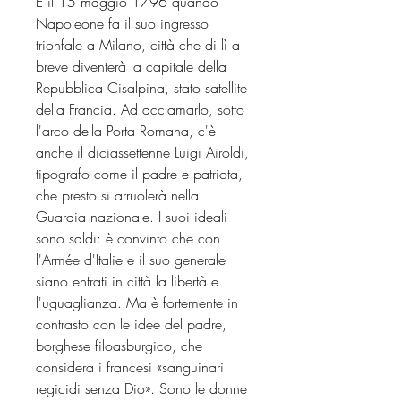
È il 15 maggio 1796 quando
Napoleone fa il suo ingresso
trionfale a Milano, città che di lì a
breve diventerà la capitale della
Repubblica Cisalpina, stato satellite
della Francia. Ad acclamarlo, sotto
l'arco della Porta Romana, c'è
anche il diciassettenne Luigi Airoldi,
tipografo come il padre e patriota,
che presto si arruolerà nella
Guardia nazionale. I suoi ideali
sono saldi: è convinto che con
l'Armée d'Italie e il suo generale
siano entrati in città la libertà e
l'uguaglianza. Ma è fortemente in
contrasto con le idee del padre,
borghese filoasburgico, che
considera i francesi «sanguinari
regicidi senza Dio». Sono le donne