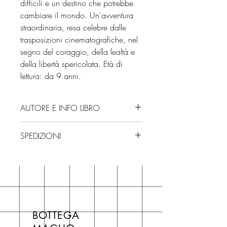
difficili e un destino che potrebbe
cambiare il mondo. Un'avventura
straordinaria, resa celebre dalle
trasposizioni cinematografiche, nel
segno del coraggio, della lealtà e
della libertà spericolata. Età di
lettura: da 9 anni.
AUTORE E INFO LIBRO
Autore: Cressida Cowell
SPEDIZIONI
Editore: Rizzoli
Isbn: 9788817195652
Spedizioni con corriere. Consegna
Edizione: 2025
3/4 giorni, secondo disponibilità
Numero pagine: 256
in negozio.
Età di lettura: da 9 anni
Se acquisti sul nostro sito per tutti i
libri hai un 5% di sconto sul prezzo
BOTTEGA
di copertina, escluse le ultime