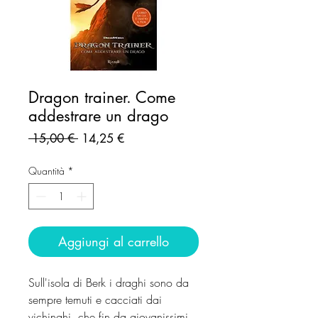
Dragon trainer. Come
addestrare un drago
Prezzo
Prezzo
 15,00 € 
14,25 €
regolare
scontato
Quantità
*
Aggiungi al carrello
Sull'isola di Berk i draghi sono da
sempre temuti e cacciati dai
vichinghi, che fin da giovanissimi