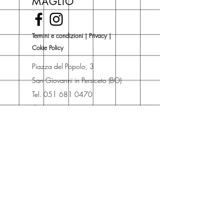
MAGLIO
novità Maglio Editore (vedi etichetta
Novità).
Una volta nel carrello puoi decidere
Termini e condizioni
|
Privacy
|
se acquistare sul sito con
Cokie Policy
spedizione con corriere o se
risparmiare sulle spese di
Piazza del Popolo, 3
spedizione e ritirare il libro presso
San Giovanni in Persiceto (BO)
Libreria degli Orsi, Piazza del
Tel. 051 681 0470
Popolo 3, 40017
Contatti
San Giovanni in Persiceto (BO).
Spedizioni
La consegna è
gratuita
per
ordini superiori a 50 euro.
Oppure puoi ordinare e ritirare il
tuo ordine in negozio.
Pagamenti