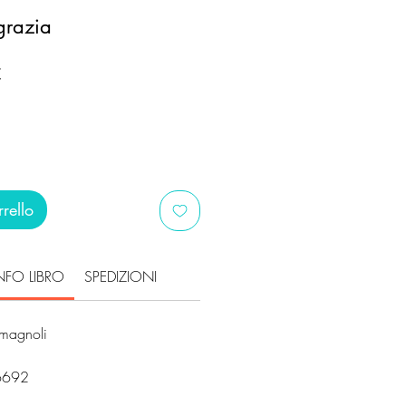
grazia
Prezzo
€
scontato
rello
NFO LIBRO
SPEDIZIONI
omagnoli
6692