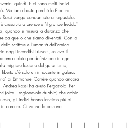
vente, quindi. E ci sono molti indizi.
rò. Ma tanto basta perché la Procura
a Rossi venga condannato all'ergastolo.
 è cresciuto a prendere "il grande freddo"
i, quando si misura la distanza che
re da quello che siamo diventati. Con la
à dello scrittore e l'umanità dell'amico
 dagli incredibili risvolti, solleva il
eorema celato per definizione in ogni
alla migliore lezione del garantismo,
libertà c'è solo un innocente in galera.
ario" di Emmanuel Carrère quando ancora
 Andrea Rossi ha avuto l'ergastolo. Per
ti (oltre il ragionevole dubbio) che abbia
esto, gli indizi hanno lasciato più di
in carcere. Ci vanno le persone.