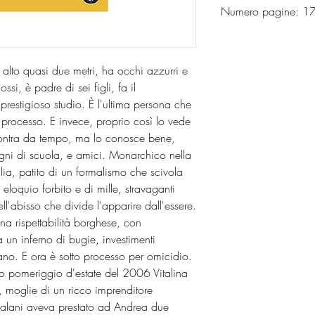
Numero pagine: 
alto quasi due metri, ha occhi azzurri e
si, è padre di sei figli, fa il
prestigioso studio. È l'ultima persona che
o processo. E invece, proprio così lo vede
ontra da tempo, ma lo conosce bene,
ni di scuola, e amici. Monarchico nella
ia, patito di un formalismo che scivola
 eloquio forbito e di mille, stravaganti
l'abisso che divide l'apparire dall'essere.
na rispettabilità borghese, con
a un inferno di bugie, investimenti
ano. E ora è sotto processo per omicidio.
do pomeriggio d'estate del 2006 Vitalina
a, moglie di un ricco imprenditore
Balani aveva prestato ad Andrea due