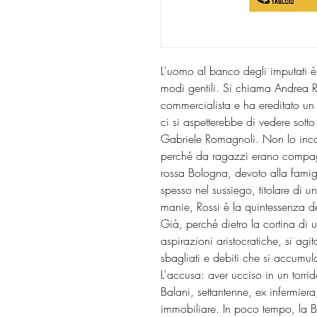
L'uomo al banco degli imputati è 
modi gentili. Si chiama Andrea Ros
commercialista e ha ereditato un 
ci si aspetterebbe di vedere sott
Gabriele Romagnoli. Non lo inc
perché da ragazzi erano compag
rossa Bologna, devoto alla famigl
spesso nel sussiego, titolare di un
manie, Rossi è la quintessenza del
Già, perché dietro la cortina di u
aspirazioni aristocratiche, si agit
sbagliati e debiti che si accumul
L'accusa: aver ucciso in un torri
Balani, settantenne, ex infermier
immobiliare. In poco tempo, la 