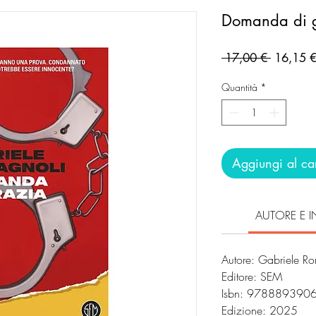
Domanda di 
Prezzo
 17,00 € 
16,15 
regolare
Quantità
*
Aggiungi al car
AUTORE E I
Autore: Gabriele R
Editore: SEM
Isbn: 978889390
Edizione: 2025