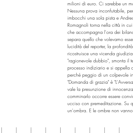
milioni di euro. Ci sarebbe un mo
Nessuna prova inconfutabile, pe
imbocchi una sola pista e Andre
Romagnoli torna nella città in cui
che accompagna l'ora dei bilanc
separa quello che volevamo esse
lucidità del reporter, la profondit
ricostruisce una vicenda giudiziaria
"ragionevole dubbio", smonta il t
processo indiziario e si appella 
perché peggio di un colpevole in 
"Domanda di grazia" è "L'Avvers
vale la presunzione di innocenza.
comminarlo occorre essere convin
ucciso con premeditazione. Su qu
un'ombra. E le ombre non vanno 