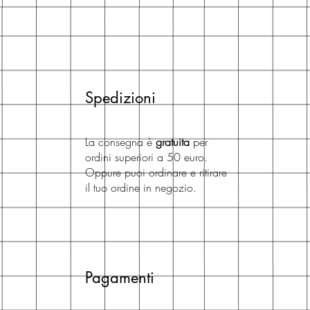
Spedizioni
La consegna è
gratuita
per
ordini superiori a 50 euro.
Oppure puoi ordinare e ritirare
il tuo ordine in negozio.
Pagamenti