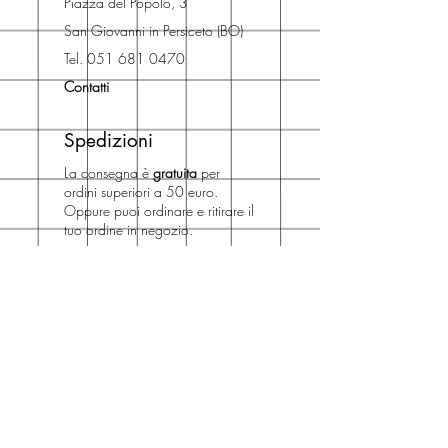
Piazza del Popolo, 3
spedizione e ritirare il libro presso
San Giovanni in Persiceto (BO)
Libreria degli Orsi, Piazza del
Tel. 051 681 0470
Popolo 3, 40017
Contatti
San Giovanni in Persiceto (BO).
Spedizioni
La consegna è
gratuita
per
ordini superiori a 50 euro.
Oppure puoi ordinare e ritirare il
tuo ordine in negozio.
Pagamenti
Accettiamo pagamenti con carta
di credito anche se non hai un
conto PayPal.