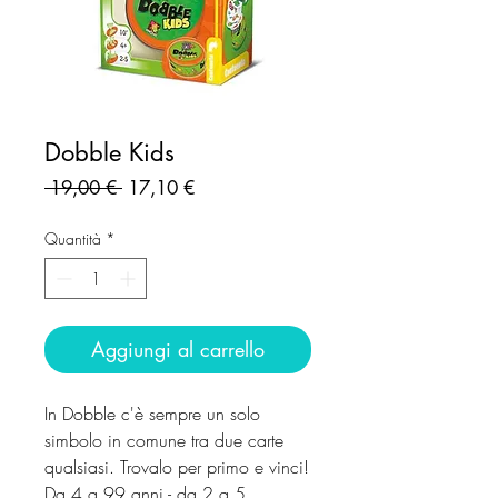
Dobble Kids
Prezzo
Prezzo
 19,00 € 
17,10 €
regolare
scontato
Quantità
*
Aggiungi al carrello
In Dobble c'è sempre un solo
simbolo in comune tra due carte
qualsiasi. Trovalo per primo e vinci!
Da 4 a 99 anni - da 2 a 5