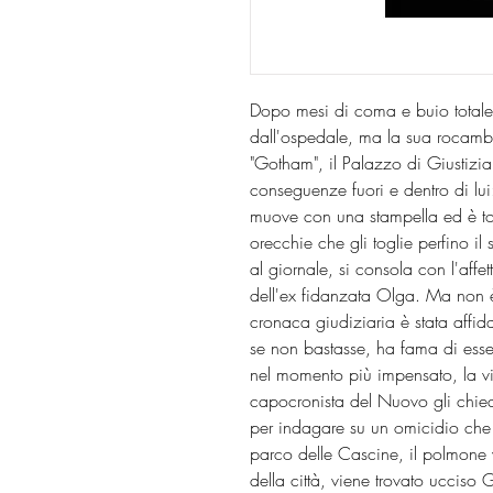
Dopo mesi di coma e buio totale,
dall'ospedale, ma la sua rocambo
"Gotham", il Palazzo di Giustizia
conseguenze fuori e dentro di lui:
muove con una stampella ed è tor
orecchie che gli toglie perfino il
al giornale, si consola con l'affet
dell'ex fidanzata Olga. Ma non è
cronaca giudiziaria è stata affi
se non bastasse, ha fama di esse
nel momento più impensato, la vi
capocronista del Nuovo gli chiede 
per indagare su un omicidio che 
parco delle Cascine, il polmone v
della città, viene trovato ucciso 