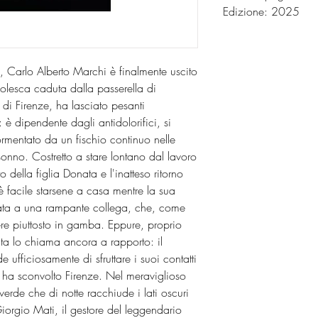
Edizione: 2025
 Carlo Alberto Marchi è finalmente uscito
lesca caduta dalla passerella di
 di Firenze, ha lasciato pesanti
 è dipendente dagli antidolorifici, si
mentato da un fischio continuo nelle
 sonno. Costretto a stare lontano dal lavoro
to della figlia Donata e l'inatteso ritorno
 facile starsene a casa mentre la sua
data a una rampante collega, che, come
re piuttosto in gamba. Eppure, proprio
ta lo chiama ancora a rapporto: il
ufficiosamente di sfruttare i suoi contatti
ha sconvolto Firenze. Nel meraviglioso
erde che di notte racchiude i lati oscuri
Giorgio Mati, il gestore del leggendario