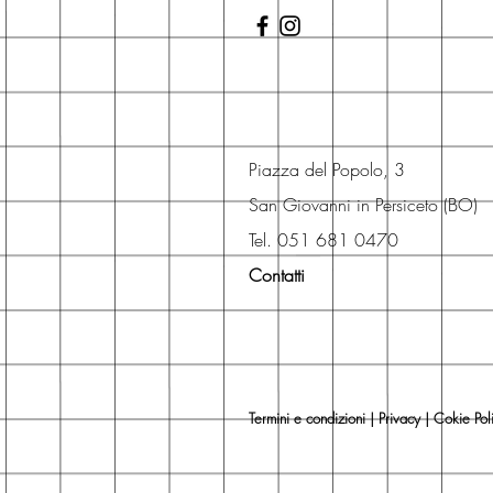
Piazza del Popolo, 3
San Giovanni in Persiceto (BO)
Tel. 051 681 0470
Contatti
Termini e condizioni
|
Privacy
|
Cokie Pol