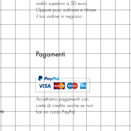
ordini superiori a 50 euro.
Oppure puoi ordinare e ritirare
il tuo ordine in negozio.
Pagamenti
Accettiamo pagamenti con
carta di credito anche se non
icy
hai un conto PayPal.