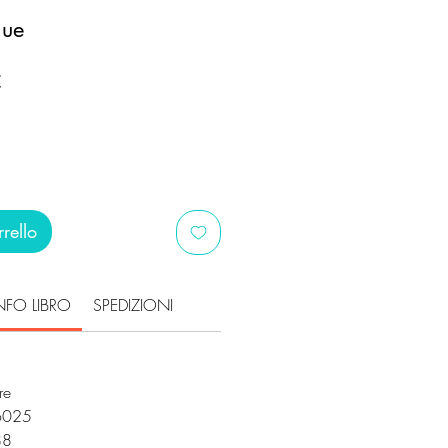
gue
Prezzo
€
scontato
rello
NFO LIBRO
SPEDIZIONI
ore
6025
288