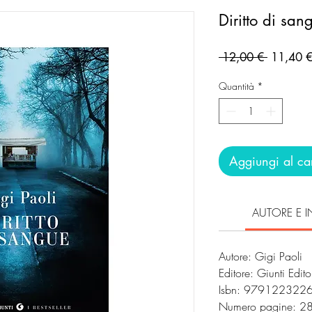
Diritto di san
Prezzo
 12,00 € 
11,40 
regolare
Quantità
*
Aggiungi al car
AUTORE E I
Autore: Gigi Paoli
Editore: Giunti Edit
Isbn: 979122322
Numero pagine: 